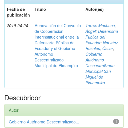
Fecha de
Título
Autor(es)
publicación
2019-04-24
Renovación del Convenio
Torres Machuca,
de Cooperación
Ángel
;
Defensoría
Interinstitucional entre la
Pública del
Defensoría Pública del
Ecuador
;
Narváez
Ecuador y el Gobierno
Rosales, Óscar
;
Autónomo
Gobierno
Descentralizado
Autónomo
Municipal de Pimampiro
Descentralizado
Municipal San
Miguel de
Pimampiro
Descubridor
Autor
Gobierno Autónomo Descentralizado...
1