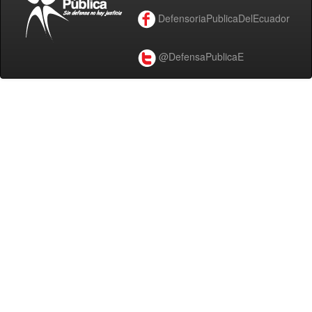
DefensoriaPublicaDelEcuador
@DefensaPublicaE