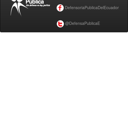
DefensoriaPublicaDelEcuador
@DefensaPublicaE