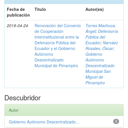
Fecha de
Título
Autor(es)
publicación
2019-04-24
Renovación del Convenio
Torres Machuca,
de Cooperación
Ángel
;
Defensoría
Interinstitucional entre la
Pública del
Defensoría Pública del
Ecuador
;
Narváez
Ecuador y el Gobierno
Rosales, Óscar
;
Autónomo
Gobierno
Descentralizado
Autónomo
Municipal de Pimampiro
Descentralizado
Municipal San
Miguel de
Pimampiro
Descubridor
Autor
Gobierno Autónomo Descentralizado...
1