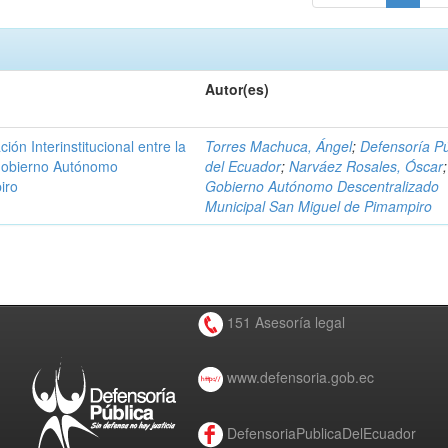
Autor(es)
n Interinstitucional entre la
Torres Machuca, Ángel
;
Defensoría Pú
 Gobierno Autónomo
del Ecuador
;
Narváez Rosales, Óscar
;
iro
Gobierno Autónomo Descentralizado
Municipal San Miguel de Pimampiro
151 Asesoría legal
www.defensoria.gob.ec
DefensoriaPublicaDelEcuador