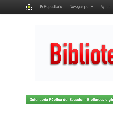
Repositorio
Navegar por
Ayuda
Skip
navigation
Defensoría Pública del Ecuador - Biblioteca digit