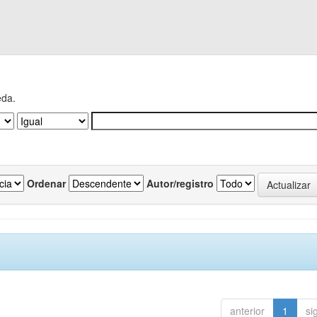
eda.
Ordenar
Autor/registro
anterior
1
si