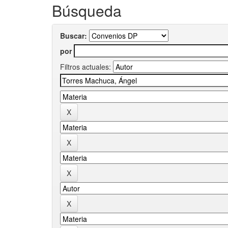
Búsqueda
Buscar:
por
Filtros actuales: