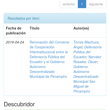
anterior
1
siguiente
Resultados por ítem:
Fecha de
Título
Autor(es)
publicación
2019-04-24
Renovación del Convenio
Torres Machuca,
de Cooperación
Ángel
;
Defensoría
Interinstitucional entre la
Pública del
Defensoría Pública del
Ecuador
;
Narváez
Ecuador y el Gobierno
Rosales, Óscar
;
Autónomo
Gobierno
Descentralizado
Autónomo
Municipal de Pimampiro
Descentralizado
Municipal San
Miguel de
Pimampiro
Descubridor