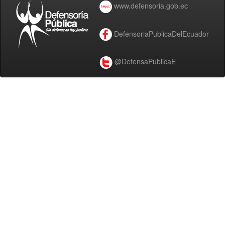
www.defensoria.gob.ec
DefensoriaPublicaDelEcuador
@DefensaPublicaE