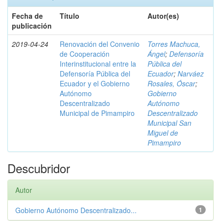
Fecha de
Título
Autor(es)
publicación
2019-04-24
Renovación del Convenio
Torres Machuca,
de Cooperación
Ángel
;
Defensoría
Interinstitucional entre la
Pública del
Defensoría Pública del
Ecuador
;
Narváez
Ecuador y el Gobierno
Rosales, Óscar
;
Autónomo
Gobierno
Descentralizado
Autónomo
Municipal de Pimampiro
Descentralizado
Municipal San
Miguel de
Pimampiro
Descubridor
Autor
Gobierno Autónomo Descentralizado...
1