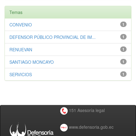
Temas
CONVENIO
1
DEFENSOR PÚBLICO PROVINCIAL DE IM...
1
RENUEVAN
1
SANTIAGO MONCAYO
1
SERVICIOS
1
151 Asesoría legal
www.defensoria.gob.ec