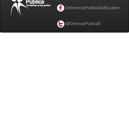
DefensoriaPublicaDelEcuador
@DefensaPublicaE