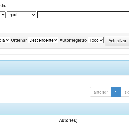
eda.
Ordenar
Autor/registro
anterior
1
si
Autor(es)