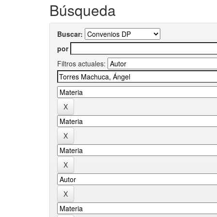
Búsqueda
Buscar:
por
Filtros actuales: