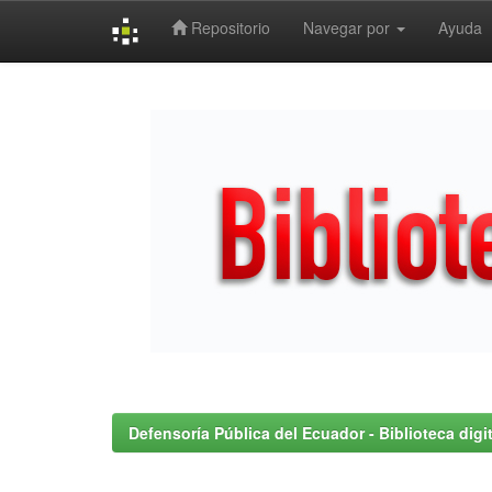
Repositorio
Navegar por
Ayuda
Skip
navigation
Defensoría Pública del Ecuador - Biblioteca digit