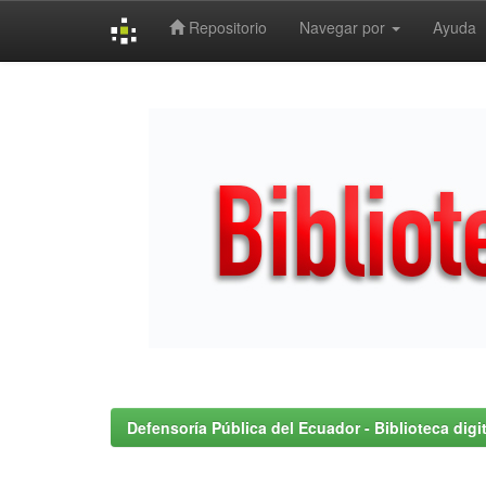
Repositorio
Navegar por
Ayuda
Skip
navigation
Defensoría Pública del Ecuador - Biblioteca digit