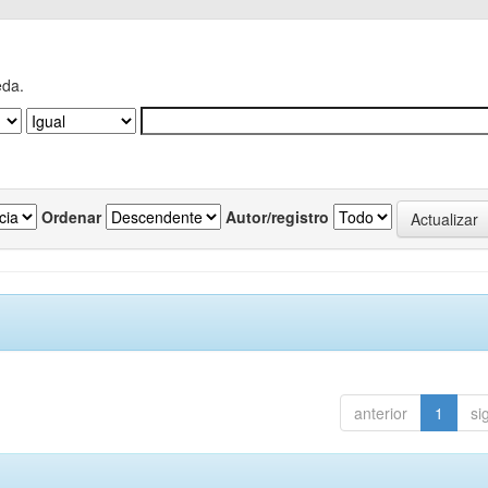
eda.
Ordenar
Autor/registro
anterior
1
si