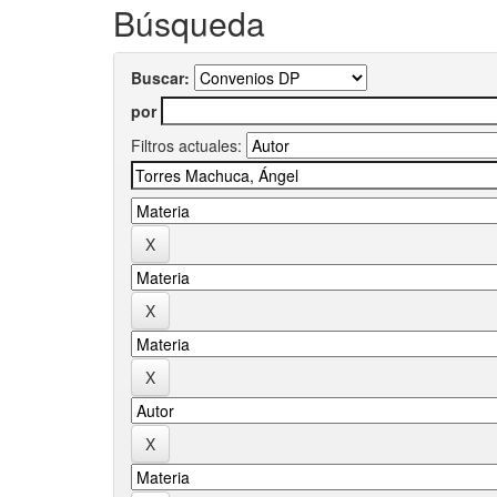
Búsqueda
Buscar:
por
Filtros actuales: