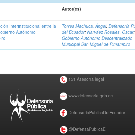
Autor(es)
n Interinstitucional entre la
Torres Machuca, Ángel
;
Defensoría Pú
 Gobierno Autónomo
del Ecuador
;
Narváez Rosales, Óscar
;
iro
Gobierno Autónomo Descentralizado
Municipal San Miguel de Pimampiro
151 Asesoría legal
www.defensoria.gob.ec
DefensoriaPublicaDelEcuador
@DefensaPublicaE