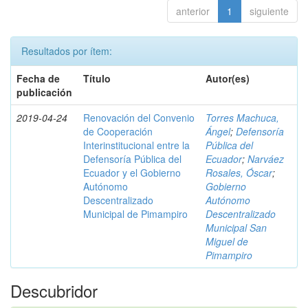
anterior
1
siguiente
Resultados por ítem:
Fecha de
Título
Autor(es)
publicación
2019-04-24
Renovación del Convenio
Torres Machuca,
de Cooperación
Ángel
;
Defensoría
Interinstitucional entre la
Pública del
Defensoría Pública del
Ecuador
;
Narváez
Ecuador y el Gobierno
Rosales, Óscar
;
Autónomo
Gobierno
Descentralizado
Autónomo
Municipal de Pimampiro
Descentralizado
Municipal San
Miguel de
Pimampiro
Descubridor