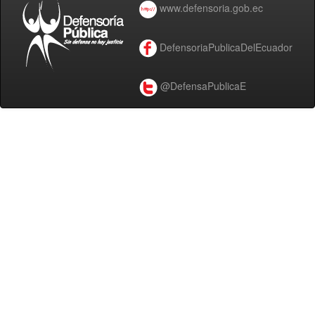
www.defensoria.gob.ec
DefensoriaPublicaDelEcuador
@DefensaPublicaE