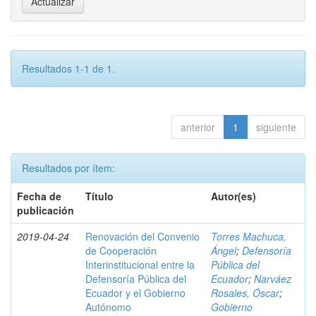
Resultados 1-1 de 1.
anterior
1
siguiente
Resultados por ítem:
Fecha de
Título
Autor(es)
publicación
2019-04-24
Renovación del Convenio
Torres Machuca,
de Cooperación
Ángel
;
Defensoría
Interinstitucional entre la
Pública del
Defensoría Pública del
Ecuador
;
Narváez
Ecuador y el Gobierno
Rosales, Óscar
;
Autónomo
Gobierno