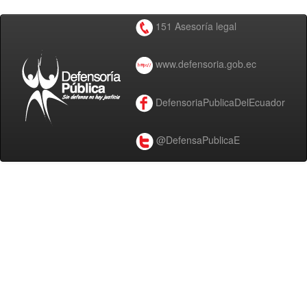
151 Asesoría legal
www.defensoria.gob.ec
DefensoriaPublicaDelEcuador
@DefensaPublicaE