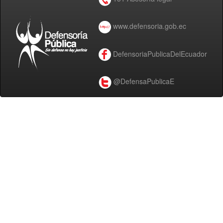
www.defensoria.gob.ec
DefensoriaPublicaDelEcuador
@DefensaPublicaE