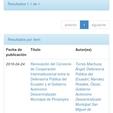
Resultados 1-1 de 1.
anterior
1
siguiente
Resultados por ítem:
Fecha de
Título
Autor(es)
publicación
2019-04-24
Renovación del Convenio
Torres Machuca,
de Cooperación
Ángel
;
Defensoría
Interinstitucional entre la
Pública del
Defensoría Pública del
Ecuador
;
Narváez
Ecuador y el Gobierno
Rosales, Óscar
;
Autónomo
Gobierno
Descentralizado
Autónomo
Municipal de Pimampiro
Descentralizado
Municipal San
Miguel de