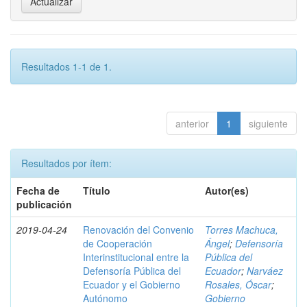
Resultados 1-1 de 1.
anterior
1
siguiente
Resultados por ítem:
Fecha de
Título
Autor(es)
publicación
2019-04-24
Renovación del Convenio
Torres Machuca,
de Cooperación
Ángel
;
Defensoría
Interinstitucional entre la
Pública del
Defensoría Pública del
Ecuador
;
Narváez
Ecuador y el Gobierno
Rosales, Óscar
;
Autónomo
Gobierno