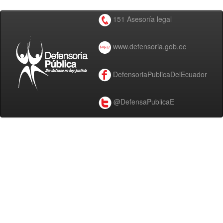
151 Asesoría legal
www.defensoria.gob.ec
DefensoriaPublicaDelEcuador
@DefensaPublicaE