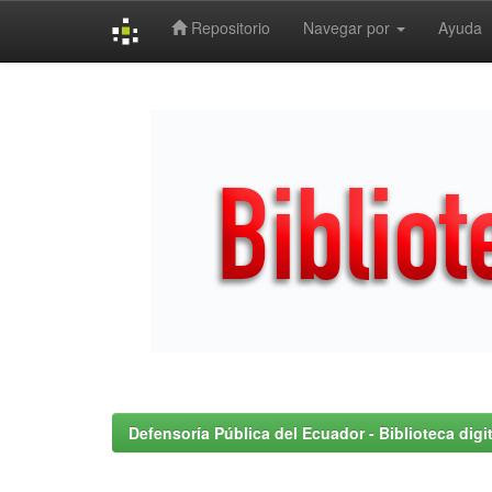
Repositorio
Navegar por
Ayuda
Skip
navigation
Defensoría Pública del Ecuador - Biblioteca digit