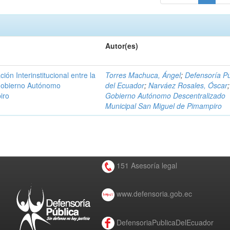
Autor(es)
n Interinstitucional entre la
Torres Machuca, Ángel
;
Defensoría Pú
 Gobierno Autónomo
del Ecuador
;
Narváez Rosales, Óscar
;
iro
Gobierno Autónomo Descentralizado
Municipal San Miguel de Pimampiro
151 Asesoría legal
www.defensoria.gob.ec
DefensoriaPublicaDelEcuador