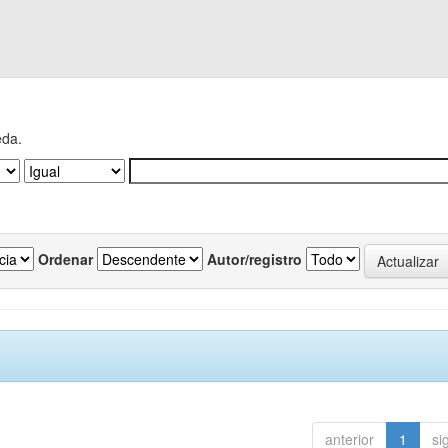
eda.
Ordenar
Autor/registro
anterior
1
si