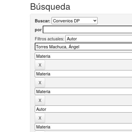
Búsqueda
Buscar:
por
Filtros actuales: