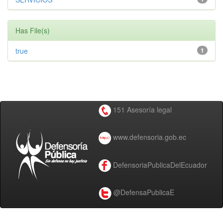
Has File(s)
true
1
151 Asesoría legal
www.defensoria.gob.ec
DefensoriaPublicaDelEcuador
@DefensaPublicaE