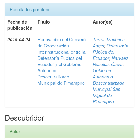
Resultados por ítem:
Fecha de
Título
Autor(es)
publicación
2019-04-24
Renovación del Convenio
Torres Machuca,
de Cooperación
Ángel
;
Defensoría
Interinstitucional entre la
Pública del
Defensoría Pública del
Ecuador
;
Narváez
Ecuador y el Gobierno
Rosales, Óscar
;
Autónomo
Gobierno
Descentralizado
Autónomo
Municipal de Pimampiro
Descentralizado
Municipal San
Miguel de
Pimampiro
Descubridor
Autor