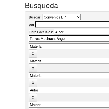
Búsqueda
Buscar:
por
Filtros actuales: