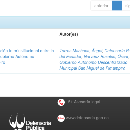
anterior
1
si
Autor(es)
n Interinstitucional entre la
Torres Machuca, Ángel
;
Defensoría Pú
 Gobierno Autónomo
del Ecuador
;
Narváez Rosales, Óscar
;
iro
Gobierno Autónomo Descentralizado
Municipal San Miguel de Pimampiro
151 Asesoría legal
www.defensoria.gob.ec