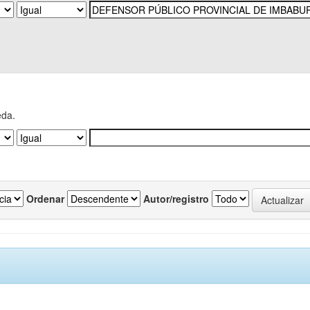
eda.
Ordenar
Autor/registro