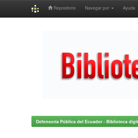
Repositorio
Navegar por
Ayuda
Skip
navigation
Defensoría Pública del Ecuador - Biblioteca digit