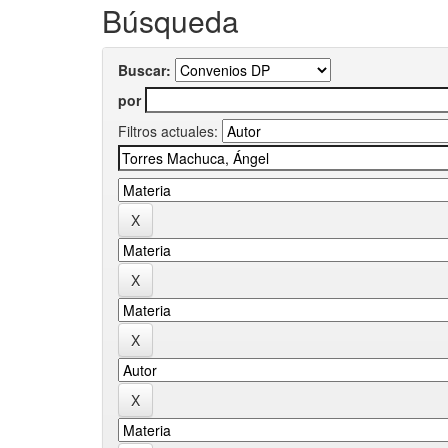
Búsqueda
Buscar:
por
Filtros actuales: