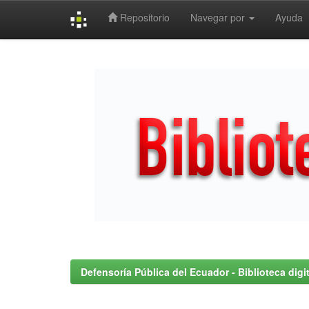
Repositorio
Navegar por
Ayuda
Skip
navigation
Defensoría Pública del Ecuador - Biblioteca digit