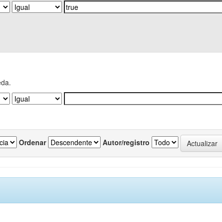
eda.
Ordenar
Autor/registro