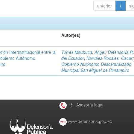
anterior
1
si
Autor(es)
n Interinstitucional entre la
Torres Machuca, Ángel
;
Defensoría Pú
 Gobierno Autónomo
del Ecuador
;
Narváez Rosales, Óscar
;
iro
Gobierno Autónomo Descentralizado
Municipal San Miguel de Pimampiro
151 Asesoría legal
www.defensoria.gob.ec