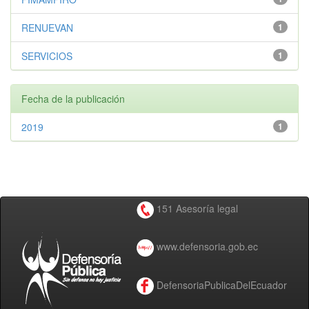
RENUEVAN
1
SERVICIOS
1
Fecha de la publicación
2019
1
151 Asesoría legal
www.defensoria.gob.ec
DefensoriaPublicaDelEcuador