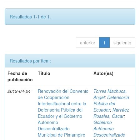
Resultados 1-1 de 1.
anterior
1
siguiente
Resultados por ítem:
Fecha de
Título
Autor(es)
publicación
2019-04-24
Renovación del Convenio
Torres Machuca,
de Cooperación
Ángel
;
Defensoría
Interinstitucional entre la
Pública del
Defensoría Pública del
Ecuador
;
Narváez
Ecuador y el Gobierno
Rosales, Óscar
;
Autónomo
Gobierno
Descentralizado
Autónomo
Municipal de Pimampiro
Descentralizado