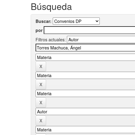
Búsqueda
Buscar:
por
Filtros actuales: