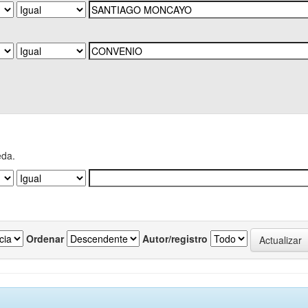
eda.
Ordenar
Autor/registro