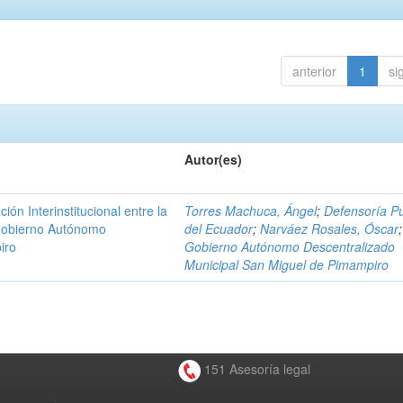
anterior
1
si
Autor(es)
n Interinstitucional entre la
Torres Machuca, Ángel
;
Defensoría Pú
 Gobierno Autónomo
del Ecuador
;
Narváez Rosales, Óscar
;
iro
Gobierno Autónomo Descentralizado
Municipal San Miguel de Pimampiro
151 Asesoría legal