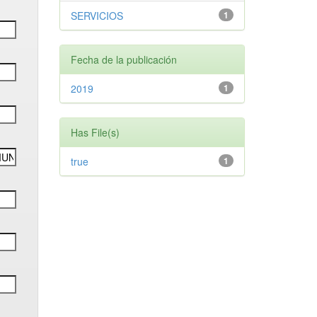
SERVICIOS
1
Fecha de la publicación
2019
1
Has File(s)
true
1