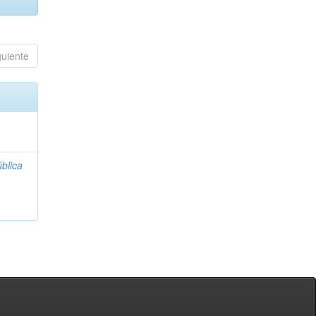
guiente
blica