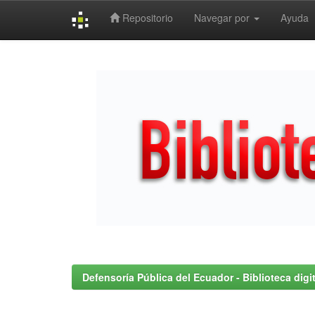
Repositorio
Navegar por
Ayuda
Skip
navigation
Defensoría Pública del Ecuador - Biblioteca digit