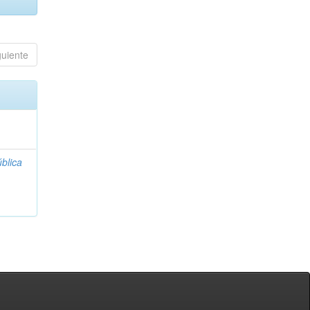
guiente
blica