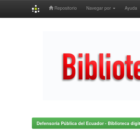
Repositorio
Navegar por
Ayuda
Skip
navigation
Defensoría Pública del Ecuador - Biblioteca digit