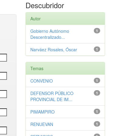
Descubridor
Autor
Gobierno Autónomo
1
Descentralizado...
Narváez Rosales, Óscar
1
Temas
CONVENIO
1
DEFENSOR PÚBLICO
1
PROVINCIAL DE IM...
PIMAMPIRO
1
RENUEVAN
1