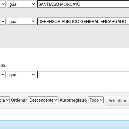
eda.
Ordenar
Autor/registro