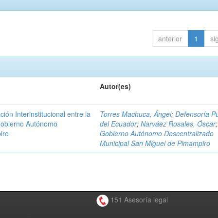
anterior
1
si
Autor(es)
n Interinstitucional entre la
Torres Machuca, Ángel
;
Defensoría Pú
 Gobierno Autónomo
del Ecuador
;
Narváez Rosales, Óscar
;
iro
Gobierno Autónomo Descentralizado
Municipal San Miguel de Pimampiro
151 Asesoría legal