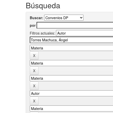
Búsqueda
Buscar:
por
Filtros actuales: