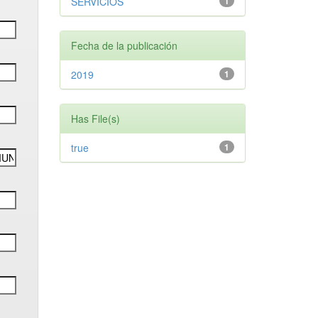
SERVICIOS
1
Fecha de la publicación
2019
1
Has File(s)
true
1