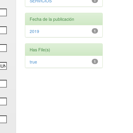
SERVICIOS
1
Fecha de la publicación
2019
1
Has File(s)
true
1