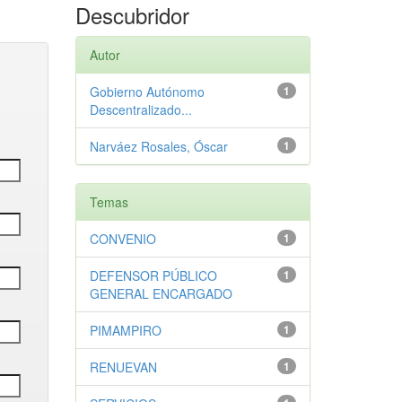
Descubridor
Autor
Gobierno Autónomo
1
Descentralizado...
Narváez Rosales, Óscar
1
Temas
CONVENIO
1
DEFENSOR PÚBLICO
1
GENERAL ENCARGADO
PIMAMPIRO
1
RENUEVAN
1