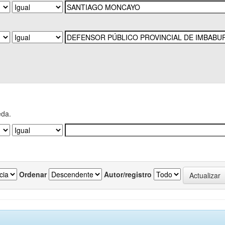
eda.
Ordenar
Autor/registro