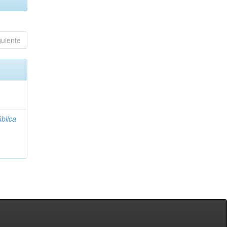
guiente
blica