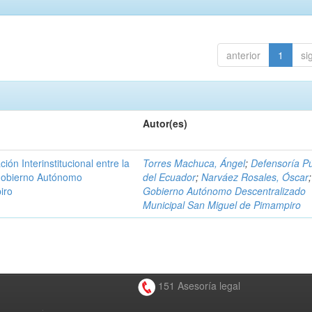
anterior
1
si
Autor(es)
n Interinstitucional entre la
Torres Machuca, Ángel
;
Defensoría Pú
 Gobierno Autónomo
del Ecuador
;
Narváez Rosales, Óscar
;
iro
Gobierno Autónomo Descentralizado
Municipal San Miguel de Pimampiro
151 Asesoría legal