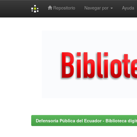
Repositorio
Navegar por
Ayuda
Skip
navigation
Defensoría Pública del Ecuador - Biblioteca digit