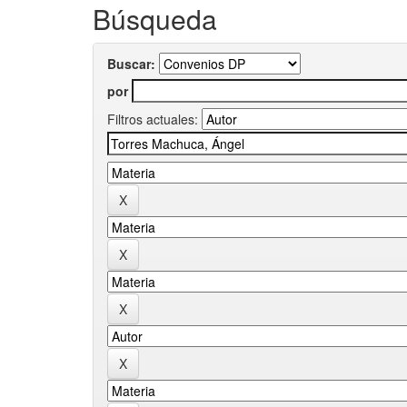
Búsqueda
Buscar:
por
Filtros actuales: