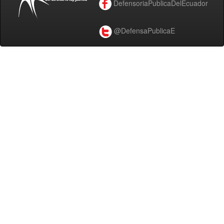
DefensoriaPublicaDelEcuador
@DefensaPublicaE