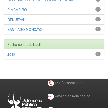
PIMAMPIRO
1
RENUEVAN
1
SANTIAGO MONCAYO
1
Fecha de la publicación
2019
1
151 Asesoría legal
www.defensoria.gob.ec