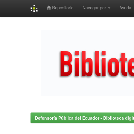
Repositorio
Navegar por
Ayuda
Skip
navigation
Defensoría Pública del Ecuador - Biblioteca digit