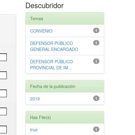
Descubridor
Temas
CONVENIO
1
DEFENSOR PÚBLICO
1
GENERAL ENCARGADO
DEFENSOR PÚBLICO
1
PROVINCIAL DE IM...
Fecha de la publicación
2019
1
Has File(s)
true
1