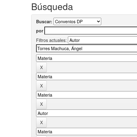
Búsqueda
Buscar:
por
Filtros actuales: