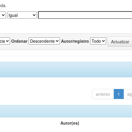
eda.
Ordenar
Autor/registro
anterior
1
si
Autor(es)