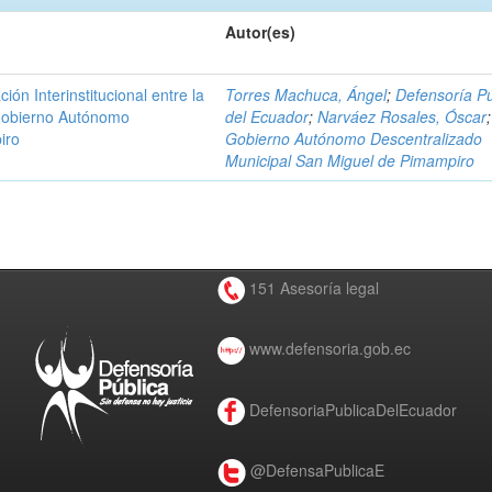
Autor(es)
n Interinstitucional entre la
Torres Machuca, Ángel
;
Defensoría Pú
 Gobierno Autónomo
del Ecuador
;
Narváez Rosales, Óscar
;
iro
Gobierno Autónomo Descentralizado
Municipal San Miguel de Pimampiro
151 Asesoría legal
www.defensoria.gob.ec
DefensoriaPublicaDelEcuador
@DefensaPublicaE