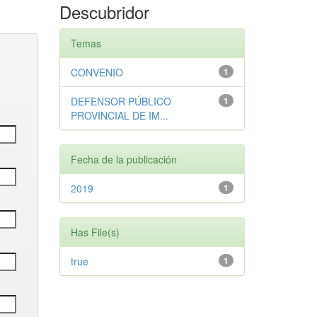
Descubridor
Temas
CONVENIO
1
DEFENSOR PÚBLICO
1
PROVINCIAL DE IM...
Fecha de la publicación
2019
1
Has File(s)
true
1