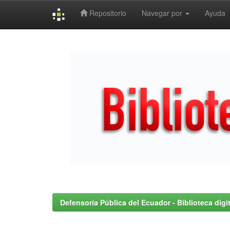
Repositorio
Navegar por
Ayuda
Skip
navigation
Defensoría Pública del Ecuador - Biblioteca digit