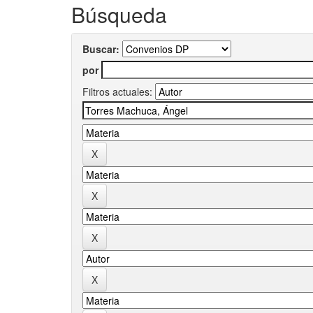
Búsqueda
Buscar:
por
Filtros actuales: