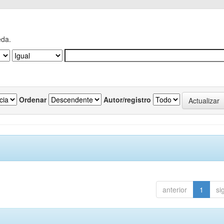
eda.
Ordenar
Autor/registro
anterior
1
si