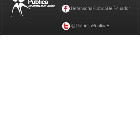
DefensoriaPublicaDelEcuador
@DefensaPublicaE