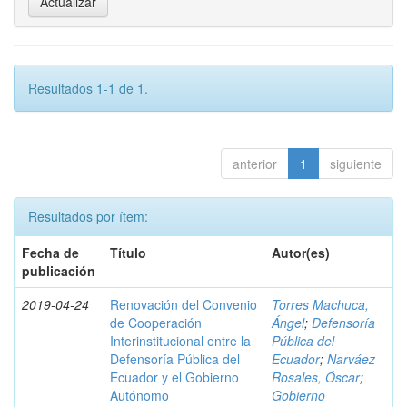
Resultados 1-1 de 1.
anterior
1
siguiente
Resultados por ítem:
Fecha de
Título
Autor(es)
publicación
2019-04-24
Renovación del Convenio
Torres Machuca,
de Cooperación
Ángel
;
Defensoría
Interinstitucional entre la
Pública del
Defensoría Pública del
Ecuador
;
Narváez
Ecuador y el Gobierno
Rosales, Óscar
;
Autónomo
Gobierno