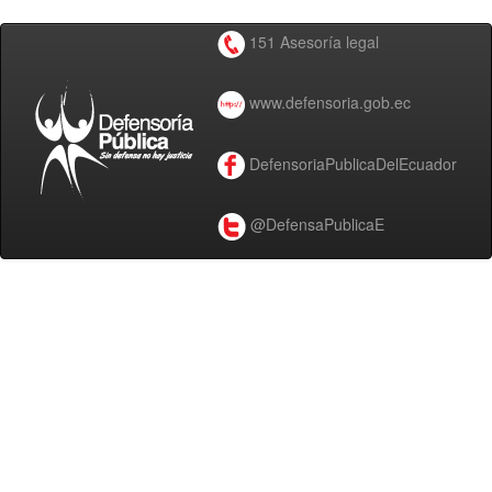
151 Asesoría legal
www.defensoria.gob.ec
DefensoriaPublicaDelEcuador
@DefensaPublicaE