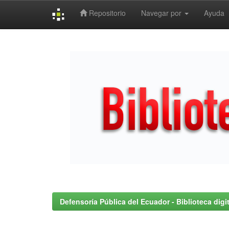
Repositorio
Navegar por
Ayuda
Skip
navigation
Defensoría Pública del Ecuador - Biblioteca digit