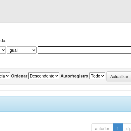
eda.
Ordenar
Autor/registro
anterior
1
si