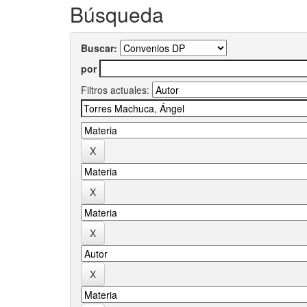
Búsqueda
Buscar:
por
Filtros actuales: