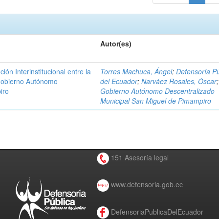
Autor(es)
n Interinstitucional entre la
Torres Machuca, Ángel
;
Defensoría Pú
 Gobierno Autónomo
del Ecuador
;
Narváez Rosales, Óscar
;
iro
Gobierno Autónomo Descentralizado
Municipal San Miguel de Pimampiro
151 Asesoría legal
www.defensoria.gob.ec
DefensoriaPublicaDelEcuador