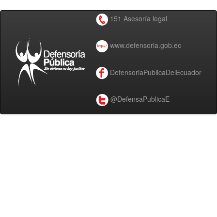
151 Asesoría legal
www.defensoria.gob.ec
DefensoriaPublicaDelEcuador
@DefensaPublicaE