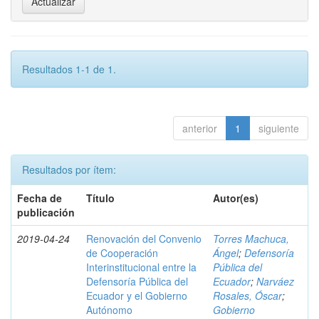
Resultados 1-1 de 1.
anterior
1
siguiente
Resultados por ítem:
Fecha de
Título
Autor(es)
publicación
2019-04-24
Renovación del Convenio
Torres Machuca,
de Cooperación
Ángel
;
Defensoría
Interinstitucional entre la
Pública del
Defensoría Pública del
Ecuador
;
Narváez
Ecuador y el Gobierno
Rosales, Óscar
;
Autónomo
Gobierno