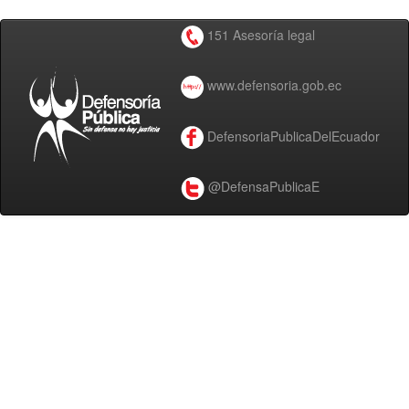
151 Asesoría legal
www.defensoria.gob.ec
DefensoriaPublicaDelEcuador
@DefensaPublicaE