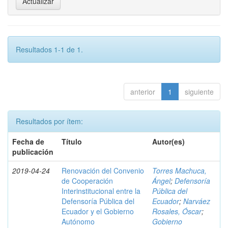
Resultados 1-1 de 1.
anterior
1
siguiente
Resultados por ítem:
Fecha de
Título
Autor(es)
publicación
2019-04-24
Renovación del Convenio
Torres Machuca,
de Cooperación
Ángel
;
Defensoría
Interinstitucional entre la
Pública del
Defensoría Pública del
Ecuador
;
Narváez
Ecuador y el Gobierno
Rosales, Óscar
;
Autónomo
Gobierno