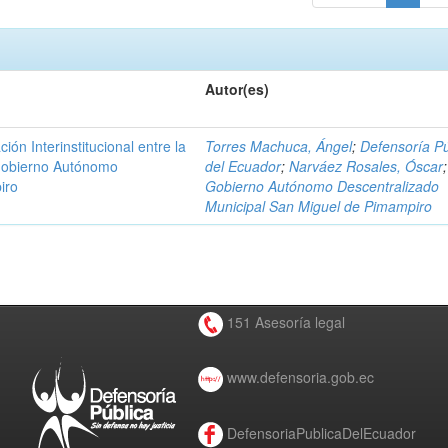
Autor(es)
n Interinstitucional entre la
Torres Machuca, Ángel
;
Defensoría Pú
 Gobierno Autónomo
del Ecuador
;
Narváez Rosales, Óscar
;
iro
Gobierno Autónomo Descentralizado
Municipal San Miguel de Pimampiro
151 Asesoría legal
www.defensoria.gob.ec
DefensoriaPublicaDelEcuador