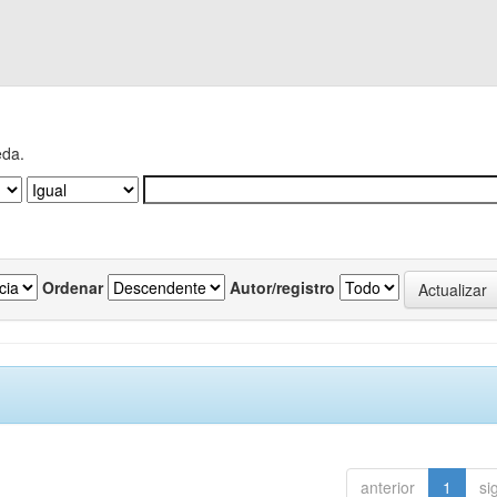
eda.
Ordenar
Autor/registro
anterior
1
si