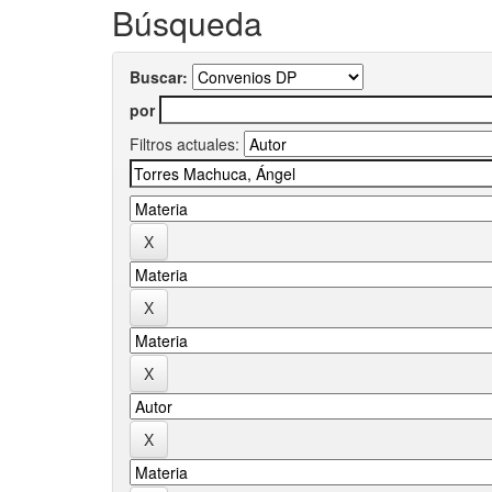
Búsqueda
Buscar:
por
Filtros actuales: