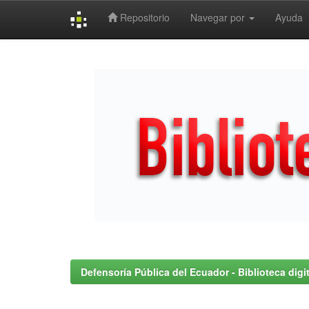
Repositorio
Navegar por
Ayuda
Skip
navigation
Defensoría Pública del Ecuador - Biblioteca digit