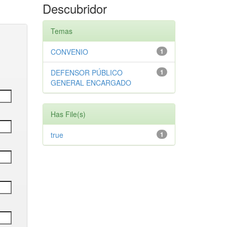
Descubridor
Temas
CONVENIO
1
DEFENSOR PÚBLICO
1
GENERAL ENCARGADO
Has File(s)
true
1