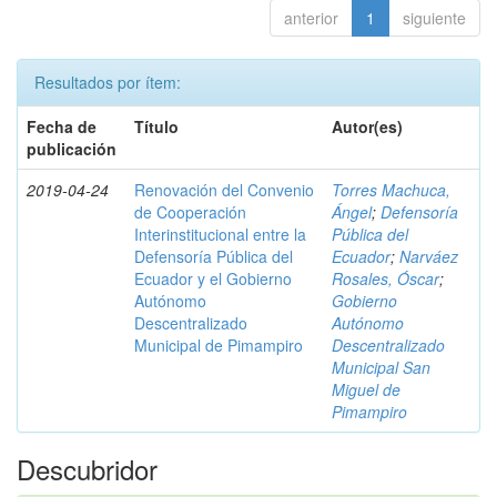
anterior
1
siguiente
Resultados por ítem:
Fecha de
Título
Autor(es)
publicación
2019-04-24
Renovación del Convenio
Torres Machuca,
de Cooperación
Ángel
;
Defensoría
Interinstitucional entre la
Pública del
Defensoría Pública del
Ecuador
;
Narváez
Ecuador y el Gobierno
Rosales, Óscar
;
Autónomo
Gobierno
Descentralizado
Autónomo
Municipal de Pimampiro
Descentralizado
Municipal San
Miguel de
Pimampiro
Descubridor