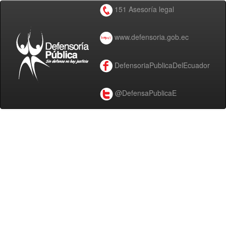
151 Asesoría legal
www.defensoria.gob.ec
DefensoriaPublicaDelEcuador
@DefensaPublicaE