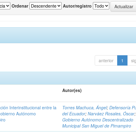
Ordenar
Autor/registro
anterior
1
si
Autor(es)
n Interinstitucional entre la
Torres Machuca, Ángel
;
Defensoría Pú
 Gobierno Autónomo
del Ecuador
;
Narváez Rosales, Óscar
;
iro
Gobierno Autónomo Descentralizado
Municipal San Miguel de Pimampiro