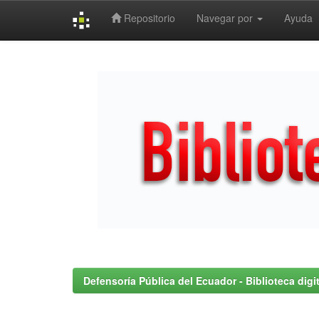
Repositorio
Navegar por
Ayuda
Skip
navigation
Defensoría Pública del Ecuador - Biblioteca digit