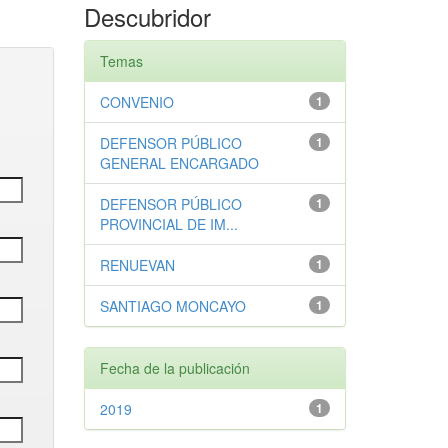
Descubridor
Temas
CONVENIO
1
DEFENSOR PÚBLICO
1
GENERAL ENCARGADO
DEFENSOR PÚBLICO
1
PROVINCIAL DE IM...
RENUEVAN
1
SANTIAGO MONCAYO
1
Fecha de la publicación
2019
1