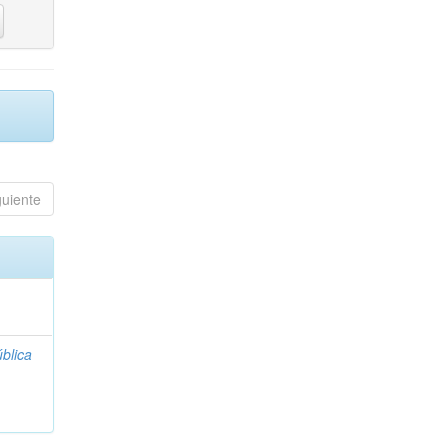
guiente
blica