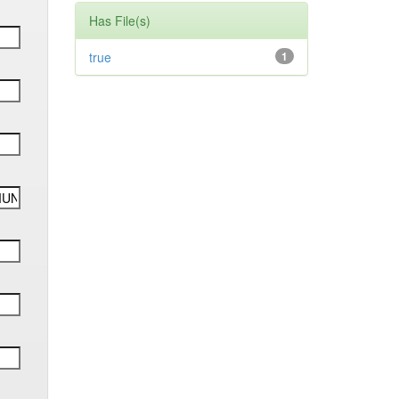
Has File(s)
true
1