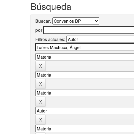
Búsqueda
Buscar:
por
Filtros actuales: