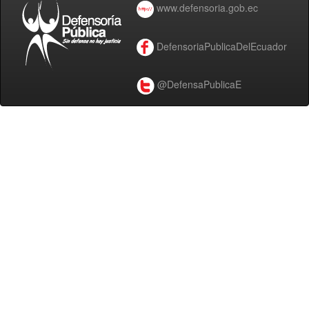
www.defensoria.gob.ec
DefensoriaPublicaDelEcuador
@DefensaPublicaE