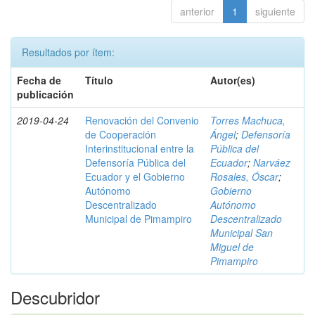
anterior
1
siguiente
Resultados por ítem:
Fecha de
Título
Autor(es)
publicación
2019-04-24
Renovación del Convenio
Torres Machuca,
de Cooperación
Ángel
;
Defensoría
Interinstitucional entre la
Pública del
Defensoría Pública del
Ecuador
;
Narváez
Ecuador y el Gobierno
Rosales, Óscar
;
Autónomo
Gobierno
Descentralizado
Autónomo
Municipal de Pimampiro
Descentralizado
Municipal San
Miguel de
Pimampiro
Descubridor