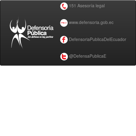
151 Asesoría legal
www.defensoria.gob.ec
DefensoriaPublicaDelEcuador
@DefensaPublicaE