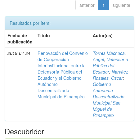
anterior
1
siguiente
Resultados por ítem:
Fecha de
Título
Autor(es)
publicación
2019-04-24
Renovación del Convenio
Torres Machuca,
de Cooperación
Ángel
;
Defensoría
Interinstitucional entre la
Pública del
Defensoría Pública del
Ecuador
;
Narváez
Ecuador y el Gobierno
Rosales, Óscar
;
Autónomo
Gobierno
Descentralizado
Autónomo
Municipal de Pimampiro
Descentralizado
Municipal San
Miguel de
Pimampiro
Descubridor