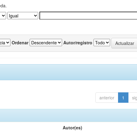
eda.
Ordenar
Autor/registro
anterior
1
si
Autor(es)