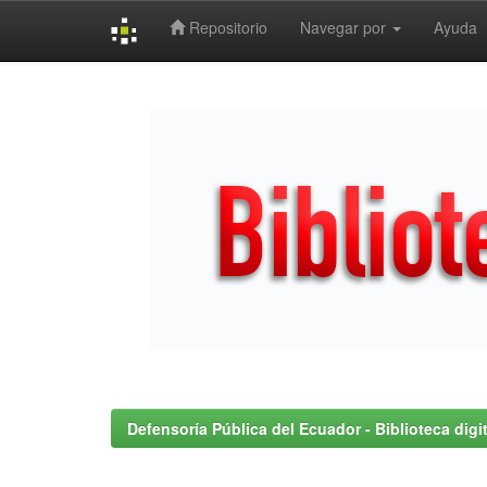
Repositorio
Navegar por
Ayuda
Skip
navigation
Defensoría Pública del Ecuador - Biblioteca digit