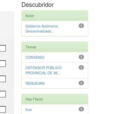
Descubridor
Autor
Gobierno Autónomo
1
Descentralizado...
Temas
CONVENIO
1
DEFENSOR PÚBLICO
1
PROVINCIAL DE IM...
RENUEVAN
1
Has File(s)
true
1