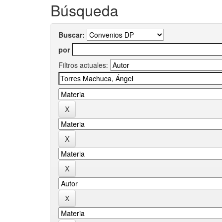
Búsqueda
Buscar:
por
Filtros actuales: