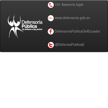
151 Asesoría legal
www.defensoria.gob.ec
DefensoriaPublicaDelEcuador
@DefensaPublicaE