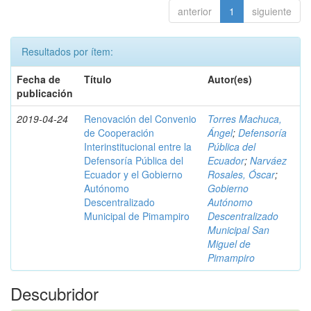
anterior
1
siguiente
Resultados por ítem:
Fecha de
Título
Autor(es)
publicación
2019-04-24
Renovación del Convenio
Torres Machuca,
de Cooperación
Ángel
;
Defensoría
Interinstitucional entre la
Pública del
Defensoría Pública del
Ecuador
;
Narváez
Ecuador y el Gobierno
Rosales, Óscar
;
Autónomo
Gobierno
Descentralizado
Autónomo
Municipal de Pimampiro
Descentralizado
Municipal San
Miguel de
Pimampiro
Descubridor