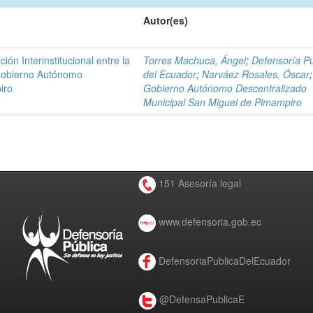
Autor(es)
n Interinstitucional entre la
Torres Machuca, Ángel
;
Defensoría Pú
 Gobierno Autónomo
del Ecuador
;
Narváez Rosales, Óscar
;
iro
Gobierno Autónomo Descentralizado
Municipal San Miguel de Pimampiro
151 Asesoría legal
www.defensoria.gob.ec
DefensoriaPublicaDelEcuador
@DefensaPublicaE