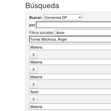
Búsqueda
Buscar:
por
Filtros actuales: