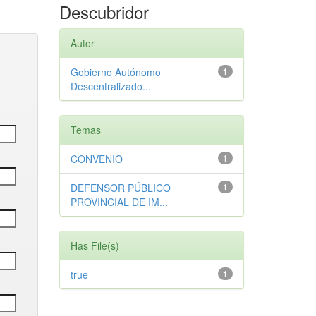
Descubridor
Autor
Gobierno Autónomo
1
Descentralizado...
Temas
CONVENIO
1
DEFENSOR PÚBLICO
1
PROVINCIAL DE IM...
Has File(s)
true
1