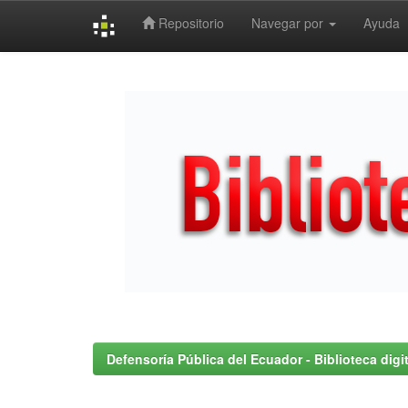
Repositorio
Navegar por
Ayuda
Skip
navigation
Defensoría Pública del Ecuador - Biblioteca digit