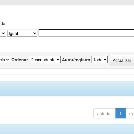
eda.
Ordenar
Autor/registro
anterior
1
si