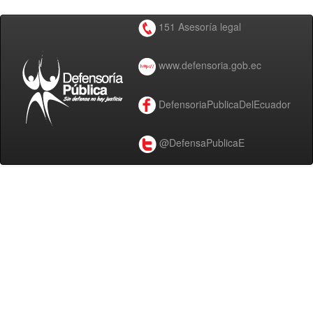
151 Asesoría legal
www.defensoria.gob.ec
DefensoriaPublicaDelEcuador
@DefensaPublicaE