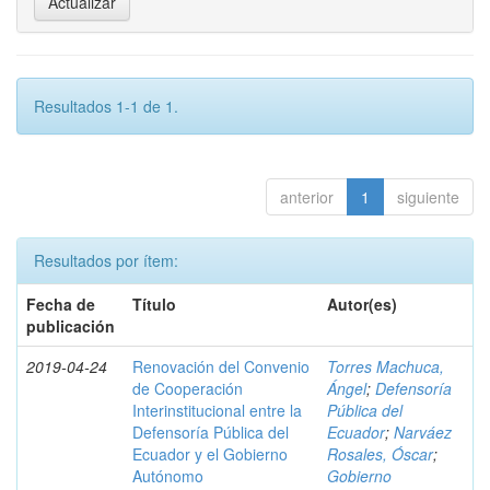
Resultados 1-1 de 1.
anterior
1
siguiente
Resultados por ítem:
Fecha de
Título
Autor(es)
publicación
2019-04-24
Renovación del Convenio
Torres Machuca,
de Cooperación
Ángel
;
Defensoría
Interinstitucional entre la
Pública del
Defensoría Pública del
Ecuador
;
Narváez
Ecuador y el Gobierno
Rosales, Óscar
;
Autónomo
Gobierno