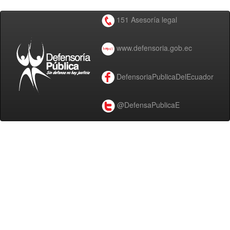
151 Asesoría legal
www.defensoria.gob.ec
DefensoriaPublicaDelEcuador
@DefensaPublicaE