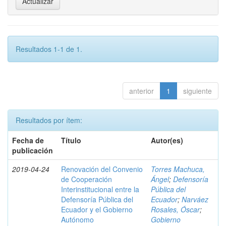
Resultados 1-1 de 1.
anterior
1
siguiente
Resultados por ítem:
Fecha de
Título
Autor(es)
publicación
2019-04-24
Renovación del Convenio
Torres Machuca,
de Cooperación
Ángel
;
Defensoría
Interinstitucional entre la
Pública del
Defensoría Pública del
Ecuador
;
Narváez
Ecuador y el Gobierno
Rosales, Óscar
;
Autónomo
Gobierno