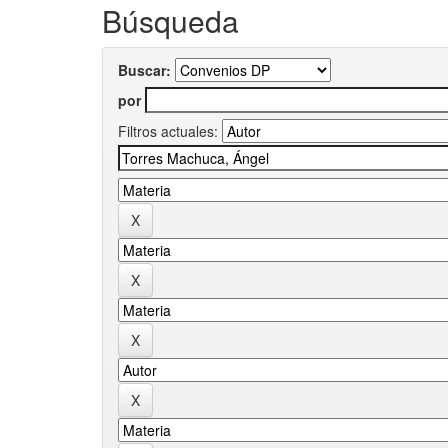
Búsqueda
Buscar:
por
Filtros actuales: