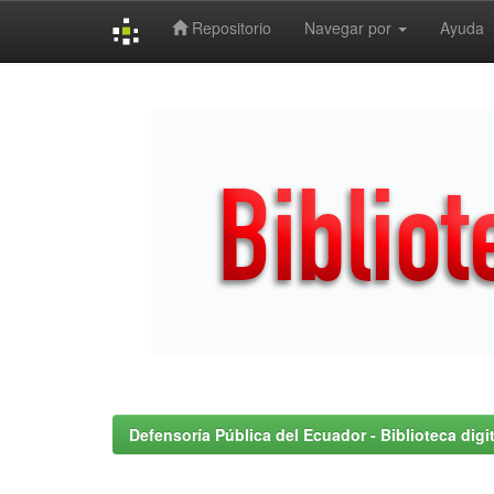
Repositorio
Navegar por
Ayuda
Skip
navigation
Defensoría Pública del Ecuador - Biblioteca digit