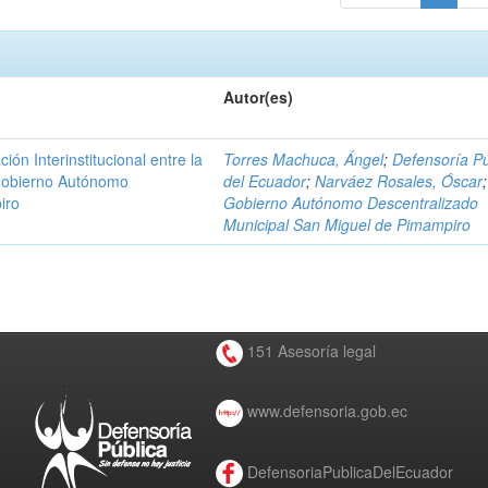
Autor(es)
n Interinstitucional entre la
Torres Machuca, Ángel
;
Defensoría Pú
 Gobierno Autónomo
del Ecuador
;
Narváez Rosales, Óscar
;
iro
Gobierno Autónomo Descentralizado
Municipal San Miguel de Pimampiro
151 Asesoría legal
www.defensoria.gob.ec
DefensoriaPublicaDelEcuador