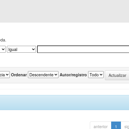
eda.
Ordenar
Autor/registro
anterior
1
si