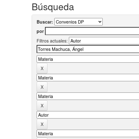
Búsqueda
Buscar:
por
Filtros actuales: