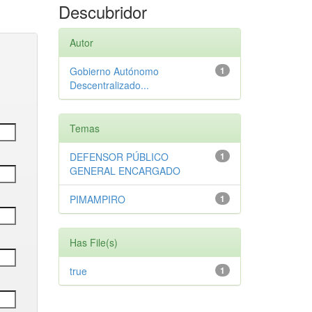
Descubridor
Autor
Gobierno Autónomo
1
Descentralizado...
Temas
DEFENSOR PÚBLICO
1
GENERAL ENCARGADO
PIMAMPIRO
1
Has File(s)
true
1