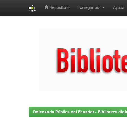
Repositorio
Navegar por
Ayuda
Skip
navigation
Defensoría Pública del Ecuador - Biblioteca digit