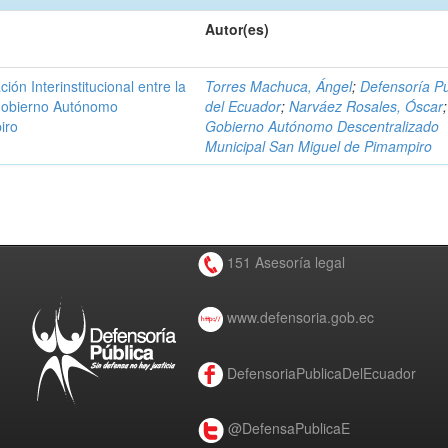
Autor(es)
n Interinstitucional entre la
Torres Machuca, Ángel
;
Defensoría Pú
 Gobierno Autónomo
del Ecuador
;
Narváez Rosales, Óscar
;
iro
Gobierno Autónomo Descentralizado
Municipal San Miguel de Pimampiro
151 Asesoría legal
www.defensoria.gob.ec
DefensoriaPublicaDelEcuador
@DefensaPublicaE