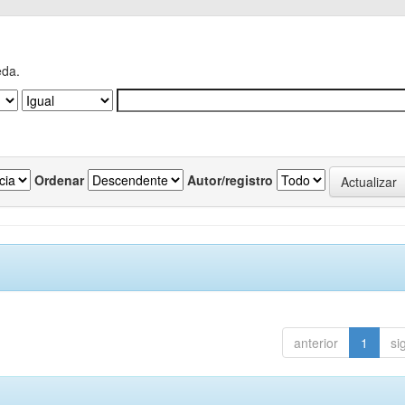
eda.
Ordenar
Autor/registro
anterior
1
si