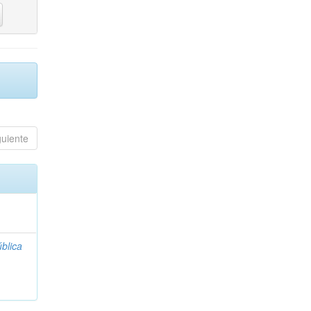
guiente
blica