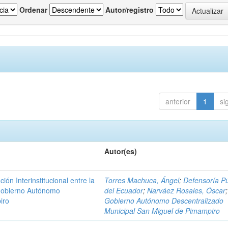
Ordenar
Autor/registro
anterior
1
si
Autor(es)
n Interinstitucional entre la
Torres Machuca, Ángel
;
Defensoría Pú
 Gobierno Autónomo
del Ecuador
;
Narváez Rosales, Óscar
;
iro
Gobierno Autónomo Descentralizado
Municipal San Miguel de Pimampiro