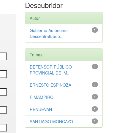
Descubridor
Autor
Gobierno Autónomo
1
Descentralizado...
Temas
DEFENSOR PÚBLICO
1
PROVINCIAL DE IM...
ERNESTO ESPINOZA
1
PIMAMPIRO
1
RENUEVAN
1
SANTIAGO MONCAYO
1