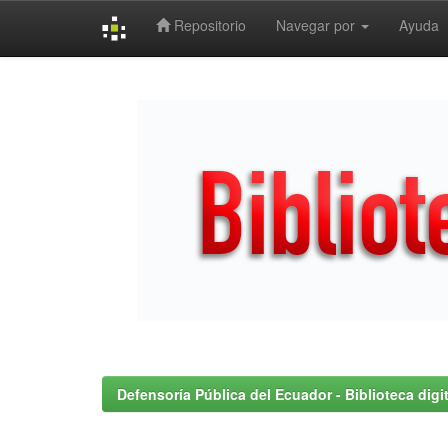
Repositorio
Navegar por
Ayuda
Skip
navigation
Defensoría Pública del Ecuador - Biblioteca digit