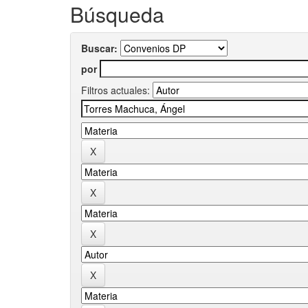
Búsqueda
Buscar:
por
Filtros actuales: