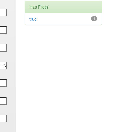
Has File(s)
true
1