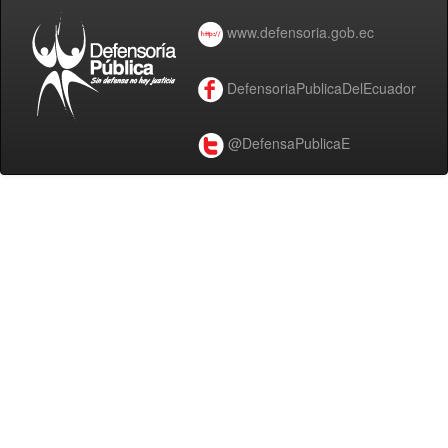
www.defensoria.gob.ec
DefensoriaPublicaDelEcuador
@DefensaPublicaE