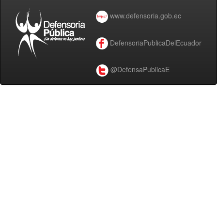
www.defensoria.gob.ec
DefensoriaPublicaDelEcuador
@DefensaPublicaE