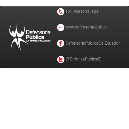
151 Asesoría legal
www.defensoria.gob.ec
DefensoriaPublicaDelEcuador
@DefensaPublicaE