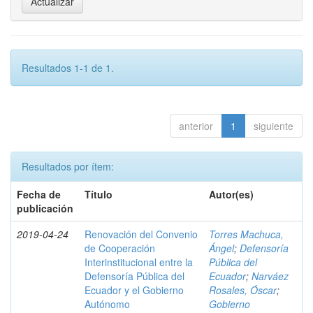
Resultados 1-1 de 1.
anterior
1
siguiente
Resultados por ítem:
Fecha de
Título
Autor(es)
publicación
2019-04-24
Renovación del Convenio
Torres Machuca,
de Cooperación
Ángel
;
Defensoría
Interinstitucional entre la
Pública del
Defensoría Pública del
Ecuador
;
Narváez
Ecuador y el Gobierno
Rosales, Óscar
;
Autónomo
Gobierno