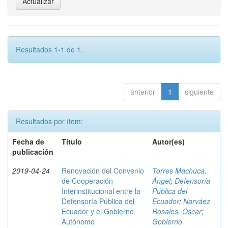
Resultados 1-1 de 1.
anterior
1
siguiente
Resultados por ítem:
Fecha de
Título
Autor(es)
publicación
2019-04-24
Renovación del Convenio
Torres Machuca,
de Cooperación
Ángel
;
Defensoría
Interinstitucional entre la
Pública del
Defensoría Pública del
Ecuador
;
Narváez
Ecuador y el Gobierno
Rosales, Óscar
;
Autónomo
Gobierno