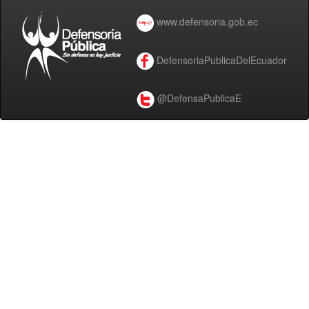
www.defensoria.gob.ec
DefensoriaPublicaDelEcuador
@DefensaPublicaE