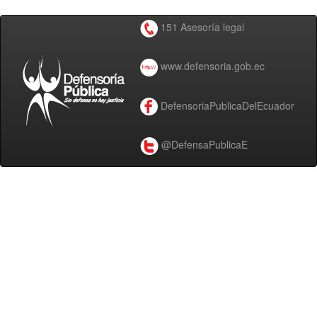
151 Asesoría legal
www.defensoria.gob.ec
DefensoriaPublicaDelEcuador
@DefensaPublicaE