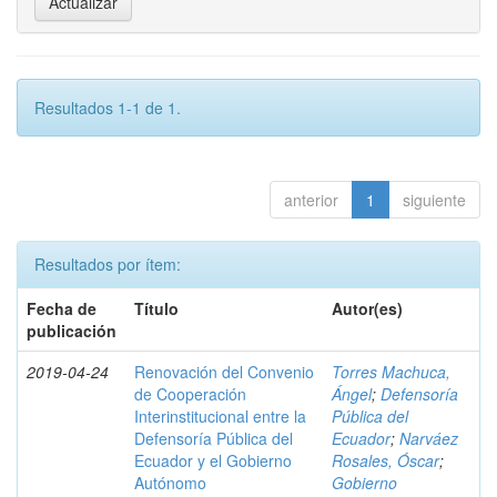
Resultados 1-1 de 1.
anterior
1
siguiente
Resultados por ítem:
Fecha de
Título
Autor(es)
publicación
2019-04-24
Renovación del Convenio
Torres Machuca,
de Cooperación
Ángel
;
Defensoría
Interinstitucional entre la
Pública del
Defensoría Pública del
Ecuador
;
Narváez
Ecuador y el Gobierno
Rosales, Óscar
;
Autónomo
Gobierno