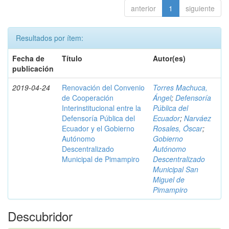
anterior
1
siguiente
Resultados por ítem:
Fecha de
Título
Autor(es)
publicación
2019-04-24
Renovación del Convenio
Torres Machuca,
de Cooperación
Ángel
;
Defensoría
Interinstitucional entre la
Pública del
Defensoría Pública del
Ecuador
;
Narváez
Ecuador y el Gobierno
Rosales, Óscar
;
Autónomo
Gobierno
Descentralizado
Autónomo
Municipal de Pimampiro
Descentralizado
Municipal San
Miguel de
Pimampiro
Descubridor