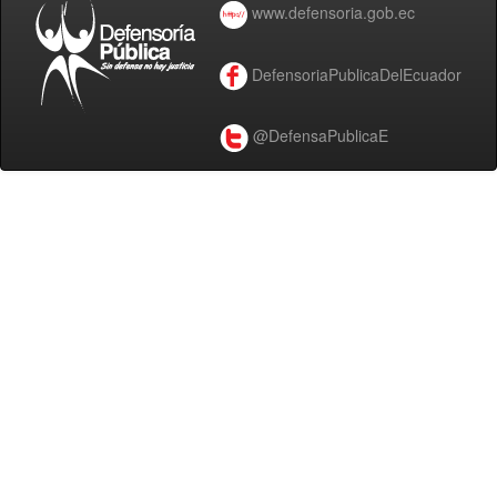
www.defensoria.gob.ec
DefensoriaPublicaDelEcuador
@DefensaPublicaE