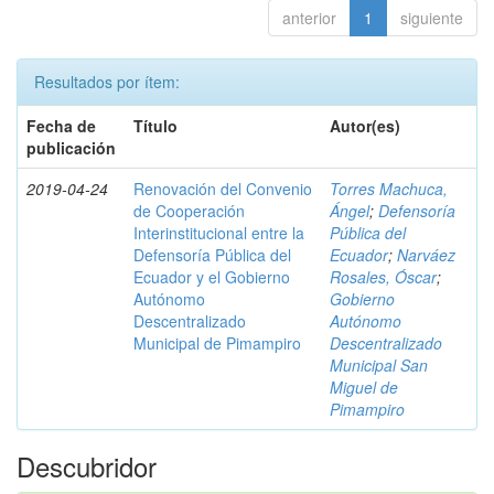
anterior
1
siguiente
Resultados por ítem:
Fecha de
Título
Autor(es)
publicación
2019-04-24
Renovación del Convenio
Torres Machuca,
de Cooperación
Ángel
;
Defensoría
Interinstitucional entre la
Pública del
Defensoría Pública del
Ecuador
;
Narváez
Ecuador y el Gobierno
Rosales, Óscar
;
Autónomo
Gobierno
Descentralizado
Autónomo
Municipal de Pimampiro
Descentralizado
Municipal San
Miguel de
Pimampiro
Descubridor