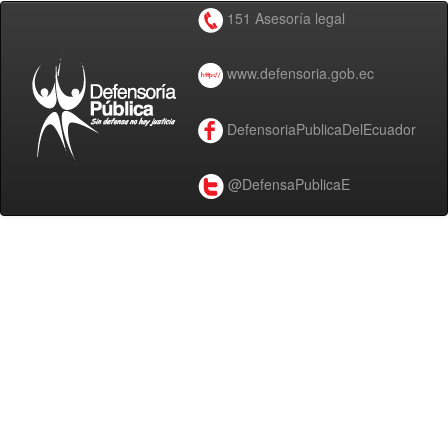
151 Asesoría legal
www.defensoria.gob.ec
DefensoriaPublicaDelEcuador
@DefensaPublicaE