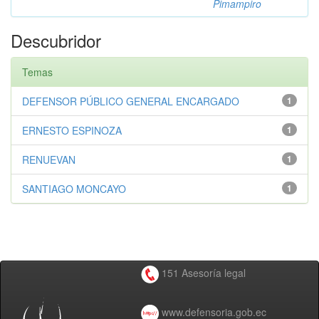
Pimampiro
Descubridor
Temas
DEFENSOR PÚBLICO GENERAL ENCARGADO
1
ERNESTO ESPINOZA
1
RENUEVAN
1
SANTIAGO MONCAYO
1
151 Asesoría legal
www.defensoria.gob.ec