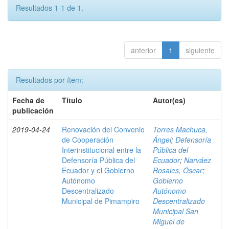
Resultados 1-1 de 1.
anterior
1
siguiente
Resultados por ítem:
Fecha de
Título
Autor(es)
publicación
2019-04-24
Renovación del Convenio
Torres Machuca,
de Cooperación
Ángel
;
Defensoría
Interinstitucional entre la
Pública del
Defensoría Pública del
Ecuador
;
Narváez
Ecuador y el Gobierno
Rosales, Óscar
;
Autónomo
Gobierno
Descentralizado
Autónomo
Municipal de Pimampiro
Descentralizado
Municipal San
Miguel de