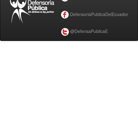
DefensoriaPublicaDelEcuador
@DefensaPublicaE