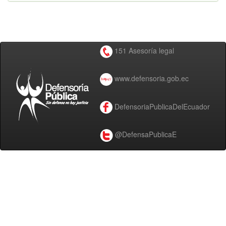
151 Asesoría legal
www.defensoria.gob.ec
DefensoriaPublicaDelEcuador
@DefensaPublicaE