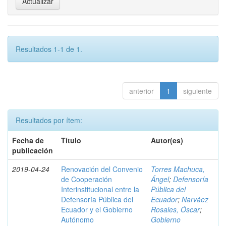
Resultados 1-1 de 1.
anterior
1
siguiente
Resultados por ítem:
Fecha de
Título
Autor(es)
publicación
2019-04-24
Renovación del Convenio
Torres Machuca,
de Cooperación
Ángel
;
Defensoría
Interinstitucional entre la
Pública del
Defensoría Pública del
Ecuador
;
Narváez
Ecuador y el Gobierno
Rosales, Óscar
;
Autónomo
Gobierno