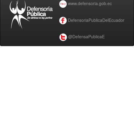
www.defensoria.gob.ec
DefensoriaPublicaDelEcuador
@DefensaPublicaE