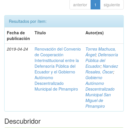
anterior
1
siguiente
Resultados por ítem:
Fecha de
Título
Autor(es)
publicación
2019-04-24
Renovación del Convenio
Torres Machuca,
de Cooperación
Ángel
;
Defensoría
Interinstitucional entre la
Pública del
Defensoría Pública del
Ecuador
;
Narváez
Ecuador y el Gobierno
Rosales, Óscar
;
Autónomo
Gobierno
Descentralizado
Autónomo
Municipal de Pimampiro
Descentralizado
Municipal San
Miguel de
Pimampiro
Descubridor